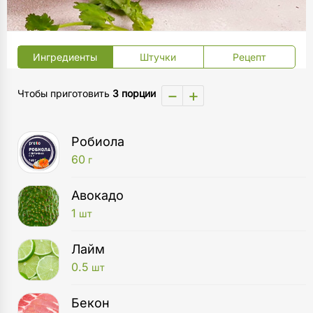
Ингредиенты
Штучки
Рецепт
−
+
Чтобы приготовить
3 порции
Робиола
60
г
Авокадо
1
шт
Лайм
0.5
шт
Бекон