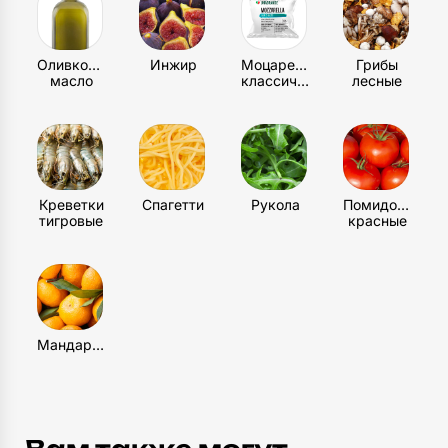
Оливковое
Инжир
Моцарелла
Грибы
масло
классическая
лесные
Креветки
Спагетти
Рукола
Помидоры
тигровые
красные
Мандарин