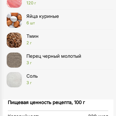
120
г
Яйца куриные
6
шт
Тмин
2
г
Перец черный молотый
3
г
Соль
3
г
Кастрюля
Яйца сварите вкрутую и охладите. Бекон
Пищевая ценность рецепта, 100 г
1
шт
обжарьте на сковороде без жира.