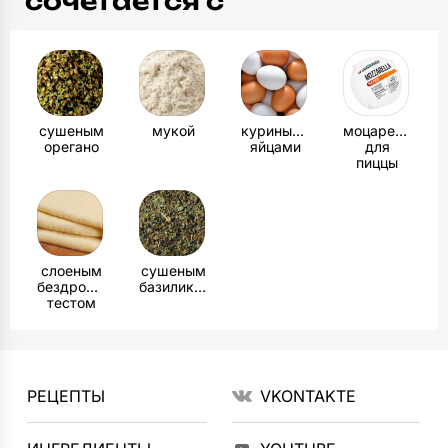
сочетается с
сушеным
мукой
куриными
моцареллой
орегано
яйцами
для
пиццы
слоеным
сушеным
бездрожжевым
базиликом
тестом
РЕЦЕПТЫ
VKONTAKTE