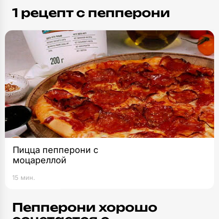
1 рецепт c пепперони
Пицца пепперони с
моцареллой
15 мин.
Пепперони хорошо