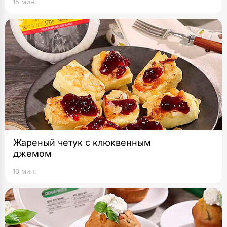
15 мин.
Жареный четук с клюквенным
джемом
10 мин.