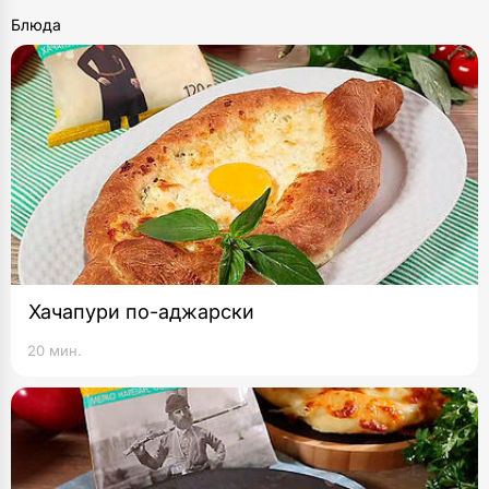
Блюда
Хачапури по-аджарски
20 мин.