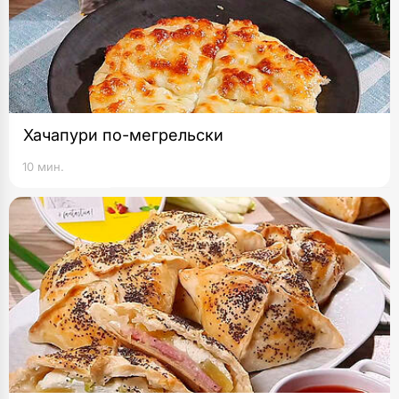
Хачапури по-мегрельски
10 мин.