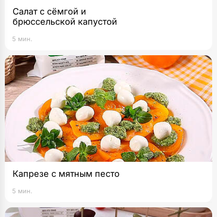
Салат с сёмгой и
брюссельской капустой
5 мин.
Капрезе с мятным песто
5 мин.