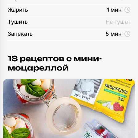
Жарить
1 мин
Тушить
Не тушат
Запекать
5 мин
18 рецептов c мини-
моцареллой