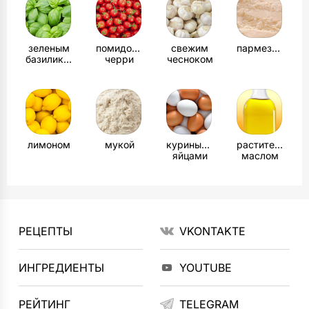
зеленым
помидорами
свежим
пармезаном
базиликом
черри
чесноком
лимоном
мукой
куриными
растительным
яйцами
маслом
РЕЦЕПТЫ
VKONTAKTE
ИНГРЕДИЕНТЫ
YOUTUBE
РЕЙТИНГ
TELEGRAM