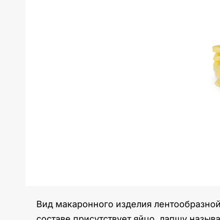
Вид макаронного изделия лентообразной 
составе присутствует яйцо, лапшу назы