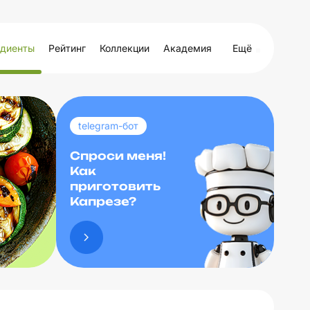
диенты
Рейтинг
Коллекции
Академия
Ещё
telegram-бот
Спроси меня!
Как
приготовить
Капрезе?