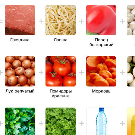
Говядина
Лапша
Перец
болгарский
Лук репчатый
Помидоры
Морковь
красные