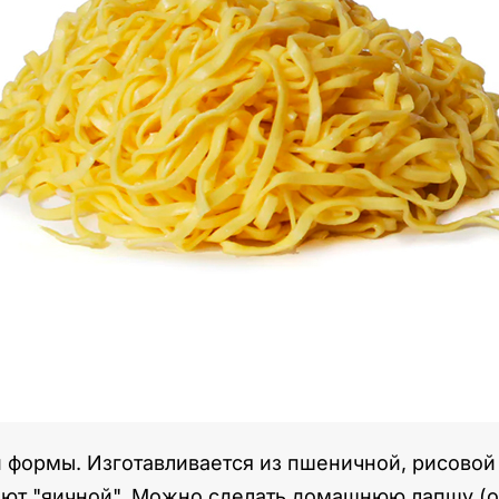
формы. Изготавливается из пшеничной, рисовой и
вают "яичной". Можно сделать домашнюю лапшу (