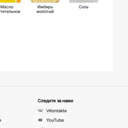
Масло
Имбирь
Соль
тительное
молотый
Следите за нами
VKontakte
и
YouTube