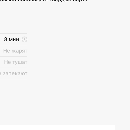
8 мин
Не жарят
Не тушат
е запекают