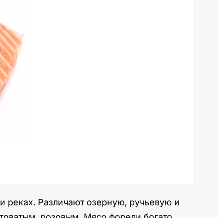
и реках. Различают озерную, ручьевую и
товатым, розовым. Мясо форели богато