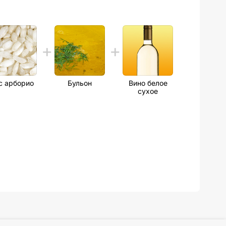
с арборио
Бульон
Вино белое
сухое