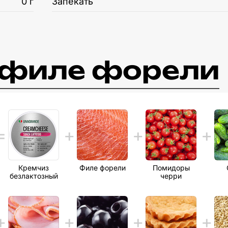
0 г
Запекать
c филе форели
Кремчиз
Филе форели
Помидоры
безлактозный
черри