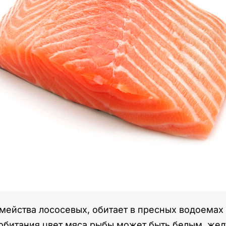
мейства лососевых, обитает в пресных водоемах 
 обитания цвет мяса рыбы может быть белым, жел