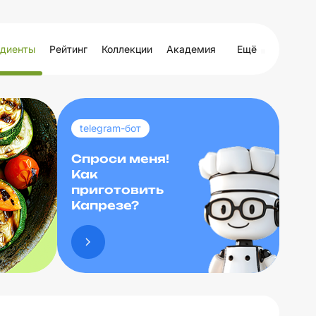
диенты
Рейтинг
Коллекции
Академия
Ещё
telegram-бот
Спроси меня!
Как
приготовить
Капрезе?