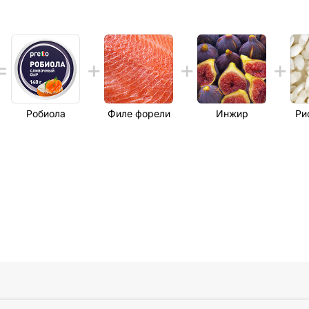
Робиола
Филе форели
Инжир
Ри