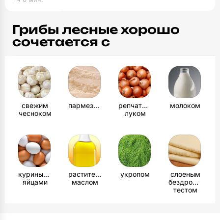
Грибы лесные хорошо
сочетается с
свежим
пармезаном
репчатым
молоком
чесноком
луком
куриными
растительным
укропом
слоеным
яйцами
маслом
бездрожжевы
тестом