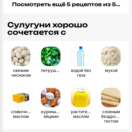
Посмотреть ещё 5 рецептов из 5…
Сулугуни хорошо
сочетается с
свежим
петрушкой
водой без
мукой
чесноком
газа
сливочным
куриными
растительным
слоеным
маслом
яйцами
маслом
бездрожжевы
тестом