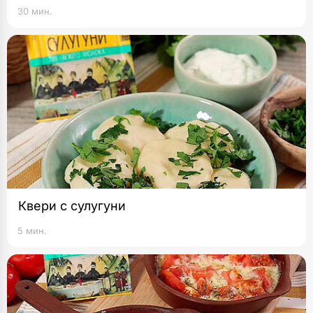
30 мин.
Квери с сулугуни
5 мин.