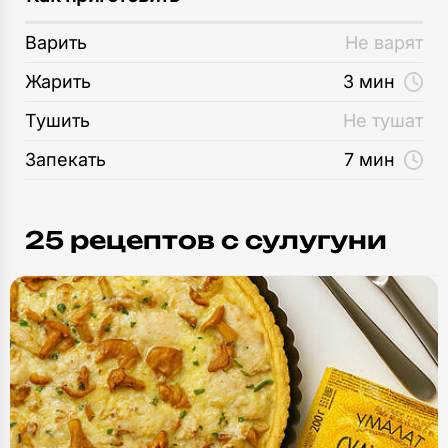
Варить
Не варят
Жарить
3 мин
Тушить
Не тушат
Запекать
7 мин
25 рецептов c сулугуни