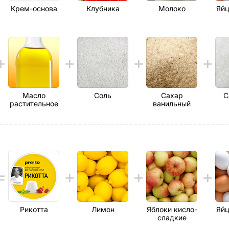
Крем-основа
Клубника
Молоко
Яйц
Масло
Соль
Сахар
С
растительное
ванильный
Рикотта
Лимон
Яблоки кисло-
Яйц
сладкие