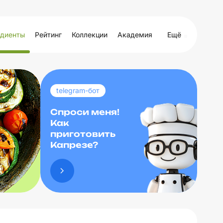
диенты
Рейтинг
Коллекции
Академия
Ещё
telegram-бот
Спроси меня!
Как
приготовить
Капрезе?