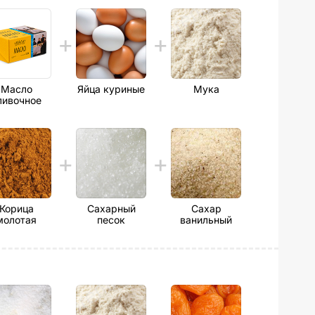
Масло
Яйца куриные
Мука
ливочное
Корица
Сахарный
Сахар
молотая
песок
ванильный