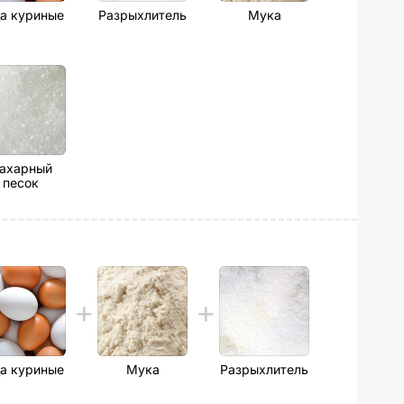
а куриные
Разрыхлитель
Мука
ахарный
песок
а куриные
Мука
Разрыхлитель