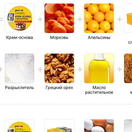
Крем-основа
Морковь
Апельсины
с
Разрыхлитель
Грецкий орех
Масло
растительное