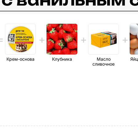
в c ванильным
Крем-основа
Клубника
Масло
Яйц
сливочное