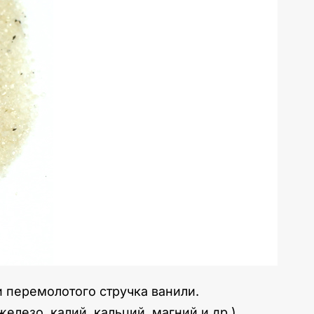
 перемолотого стручка ванили.
лезо, калий, кальций, магний и др.).