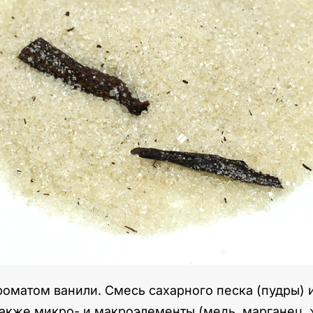
оматом ванили. Смесь сахарного песка (пудры) и
акже микро- и макроэлементы (медь, марганец, же