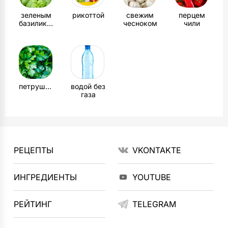
зеленым
рикоттой
свежим
перцем
базиликом
чесноком
чили
петрушкой
водой без
газа
РЕЦЕПТЫ
VKONTAKTE
ИНГРЕДИЕНТЫ
YOUTUBE
РЕЙТИНГ
TELEGRAM