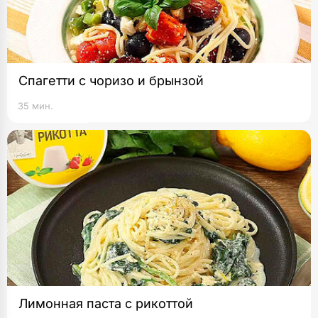
Спагетти с чоризо и брынзой
35 мин.
Лимонная паста с рикоттой