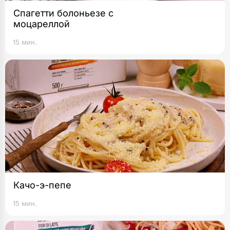
Спагетти болоньезе с
моцареллой
15 мин.
Качо-э-пепе
15 мин.