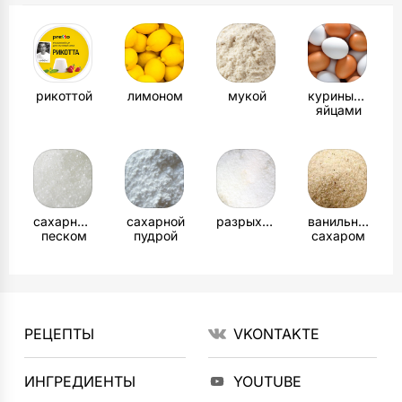
рикоттой
лимоном
мукой
куриными
яйцами
сахарным
сахарной
разрыхлителем
ванильным
песком
пудрой
сахаром
РЕЦЕПТЫ
VKONTAKTE
ИНГРЕДИЕНТЫ
YOUTUBE