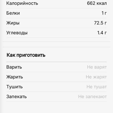
Калорийность
662 ккал
Белки
1 г
Жиры
72.5 г
Углеводы
1.4 г
Как приготовить
Варить
Не варят
Жарить
Не жарят
Тушить
Не тушат
Запекать
Не запекают