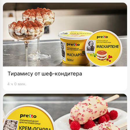
Тирамису от шеф-кондитера
4 ч 0 мин.