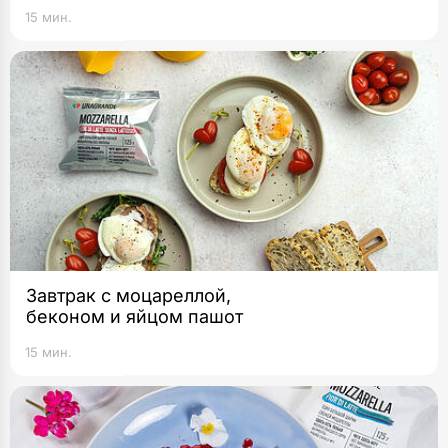
15 мин.
Завтрак с моцареллой,
беконом и яйцом пашот
15 мин.