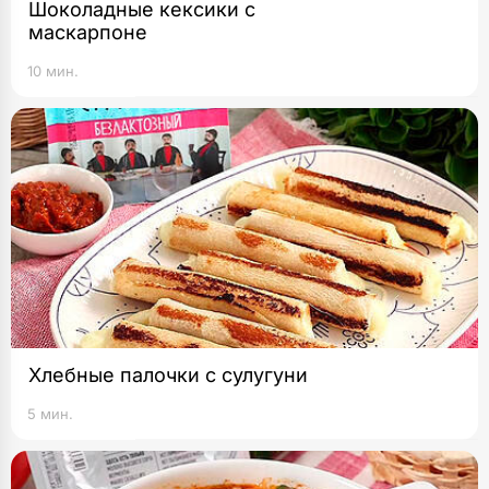
Шоколадные кексики с
маскарпоне
10 мин.
Хлебные палочки с сулугуни
5 мин.