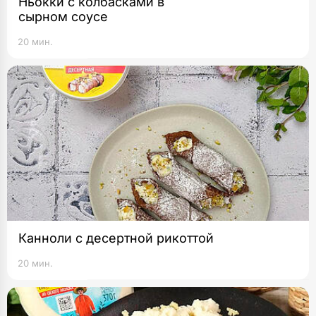
Ньокки с колбасками в
сырном соусе
20 мин.
Канноли с десертной рикоттой
20 мин.