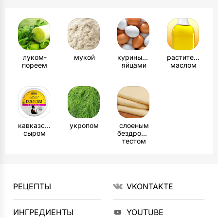
луком-
мукой
куриными
растительным
пореем
яйцами
маслом
кавказским
укропом
слоеным
сыром
бездрожжевым
тестом
РЕЦЕПТЫ
VKONTAKTE
ИНГРЕДИЕНТЫ
YOUTUBE