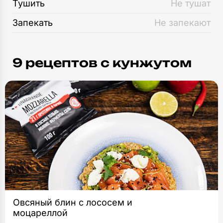
Тушить
Не тушат
Запекать
Не запекают
9 рецептов c кунжутом
Овсяный блин с лососем и
моцареллой