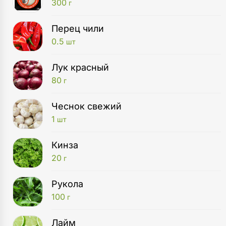
300
г
Перец чили
0.5
шт
Лук красный
80
г
Чеснок свежий
1
шт
Кинза
20
г
Рукола
100
г
Лайм