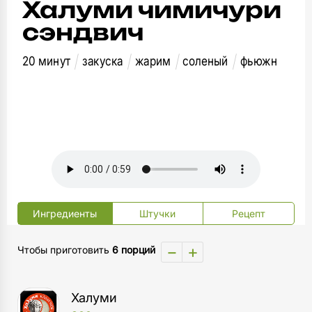
Халуми чимичури
сэндвич
20 минут
закуска
жарим
соленый
фьюжн
Ингредиенты
Штучки
Рецепт
−
+
Чтобы приготовить
6 порций
Халуми