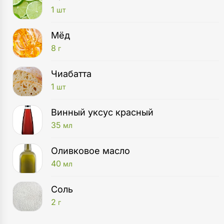
1
шт
Мёд
8
г
Чиабатта
1
шт
Винный уксус красный
35
мл
Оливковое масло
40
мл
Соль
2
г