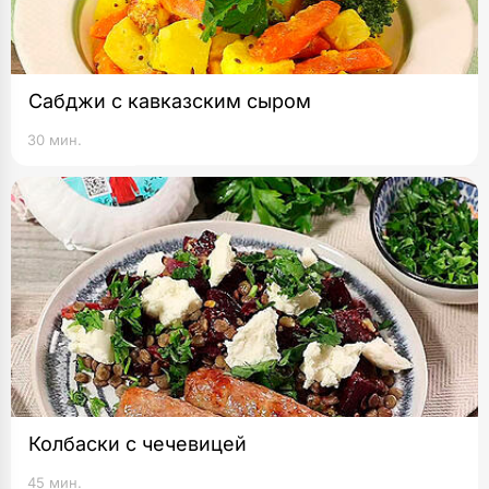
Сабджи с кавказским сыром
30 мин.
Колбаски с чечевицей
45 мин.