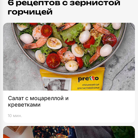
6 рецептов c зернистой
горчицей
Салат с моцареллой и
креветками
10 мин.