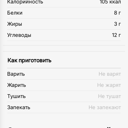
Калорийность
105 ккал
Белки
8 г
Жиры
3 г
Углеводы
12 г
Как приготовить
Варить
Не варят
Жарить
Не жарят
Тушить
Не тушат
Запекать
Не запекают