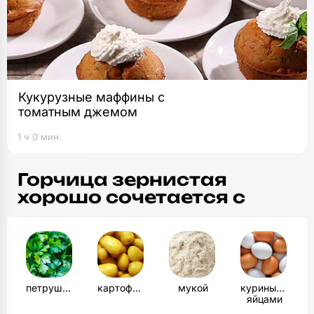
Кукурузные маффины с
томатным джемом
1 ч 0 мин.
Горчица зернистая
хорошо сочетается с
петрушкой
картофелем
мукой
куриными
яйцами