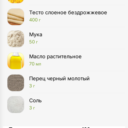
Тесто слоеное бездрожжевое
400
г
Мука
50
г
Масло растительное
70
мл
Перец черный молотый
3
г
Соль
3
г
Духовой шкаф
Для овощной начинки в сковороде нагрейте