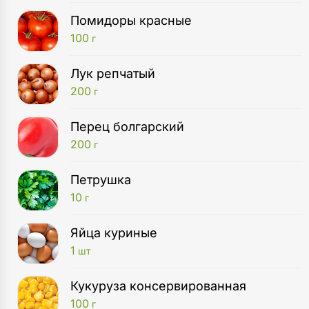
Помидоры красные
100
г
Лук репчатый
200
г
Перец болгарский
200
г
Петрушка
10
г
Яйца куриные
1
шт
Кукуруза консервированная
100
г