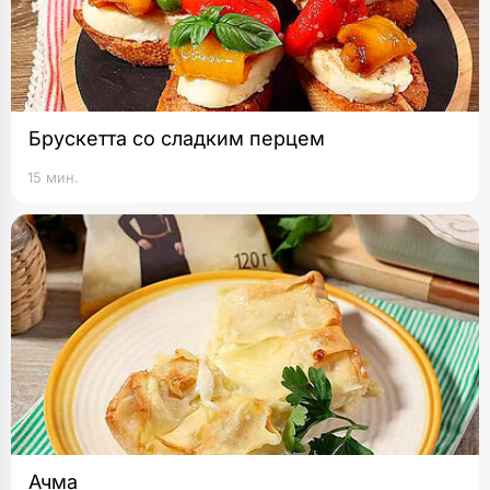
Брускетта со сладким перцем
15 мин.
Ачма