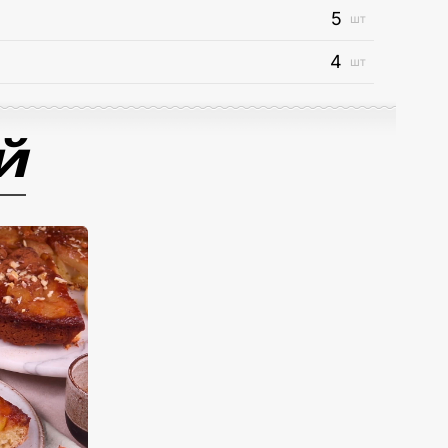
5
шт
4
шт
й