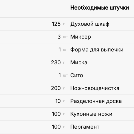
Необходимые штучки
125
Духовой шкаф
г
3
Миксер
шт
1
Форма для выпечки
шт
230
Миска
г
1
Сито
шт
200
Нож-овощечистка
г
10
Разделочная доска
г
100
Кухонные ножи
г
100
Пергамент
г