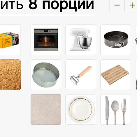
вить
8 порций
−
+