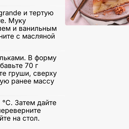
grande и тертую
те. Муку
лем и ванильным
ите с масляной
льками. В форму
бавьте 70 г
те груши, сверху
ую ранее массу
 °С. Затем дайте
переверните
̆те на стол.