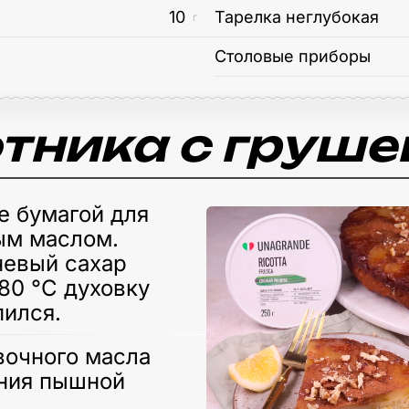
10
Тарелка неглубокая
г
Столовые приборы
тника с груше
 бумагой для
ым маслом.
евый сахар
180 °С духовку
пился.
ивочного масла
ния пышной