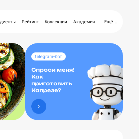
диенты
Рейтинг
Коллекции
Академия
Ещё
telegram-бот
Спроси меня!
Как
приготовить
Капрезе?