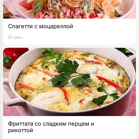
Спагетти с моцареллой
20 мин.
Фриттата со сладким перцем и
рикоттой