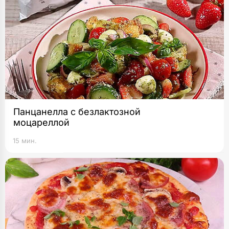
Панцанелла с безлактозной
моцареллой
15 мин.