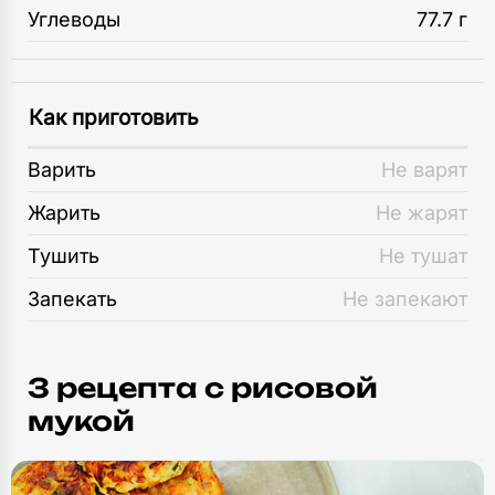
Углеводы
77.7 г
Как приготовить
Варить
Не варят
Жарить
Не жарят
Тушить
Не тушат
Запекать
Не запекают
3 рецепта c рисовой
мукой