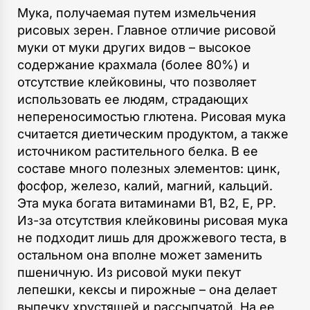
Мука, получаемая путем измельчения
рисовых зерен. Главное отличие рисовой
муки от муки других видов – высокое
содержание крахмала (более 80%) и
отсутствие клейковины, что позволяет
использовать ее людям, страдающих
непереносимостью глютена. Рисовая мука
считается диетическим продуктом, а также
источником растительного белка. В ее
составе много полезных элементов: цинк,
фосфор, железо, калий, магний, кальций.
Эта мука богата витаминами В1, В2, Е, РР.
Из-за отсутствия клейковины рисовая мука
не подходит лишь для дрожжевого теста, в
остальном она вполне может заменить
пшеничную. Из рисовой муки пекут
лепешки, кексы и пирожные – она делает
выпечку хрустящей и рассыпчатой. На ее