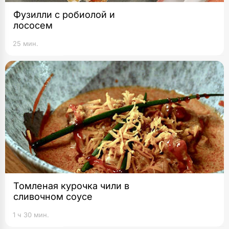
Фузилли с робиолой и
лососем
25 мин.
Томленая курочка чили в
сливочном соусе
1 ч 30 мин.