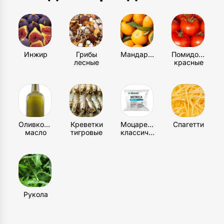
1
шт
Столовые приборы
1
шт
Инжир
Грибы
Мандарин
Помидоры
лесные
красные
Оливковое
Креветки
Моцарелла
Спагетти
масло
тигровые
классическая
Рукола