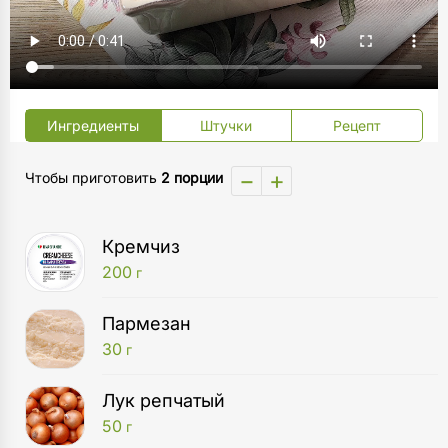
Ингредиенты
Штучки
Рецепт
−
+
Чтобы приготовить
2 порции
Кремчиз
200
г
Пармезан
30
г
Лук репчатый
50
г