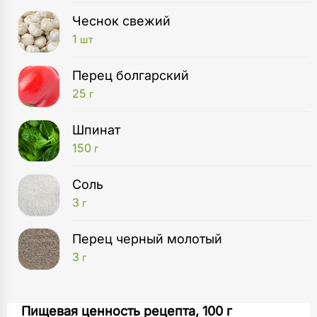
Чеснок свежий
1
шт
Перец болгарский
25
г
Шпинат
150
г
Соль
3
г
Перец черный молотый
3
г
Духовой шкаф
Лук крупно нарежьте. Переложите в чашу
Пищевая ценность рецепта, 100 г
1
шт