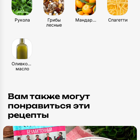
Тарелка неглубокая
4
шт
Рукола
Грибы
Мандарин
Спагетти
лесные
Столовые приборы
5
шт
Оливковое
масло
Вам также могут
понравиться эти
рецепты