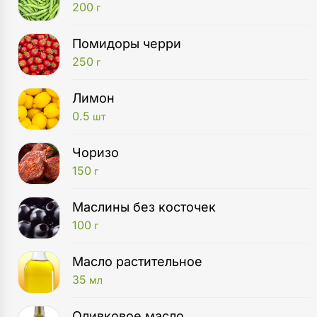
200
г
Помидоры черри
250
г
Лимон
0.5
шт
Чоризо
150
г
Маслины без косточек
100
г
Масло растительное
35
мл
Оливковое масло