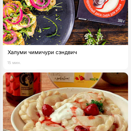
Халуми чимичури сэндвич
15 мин.