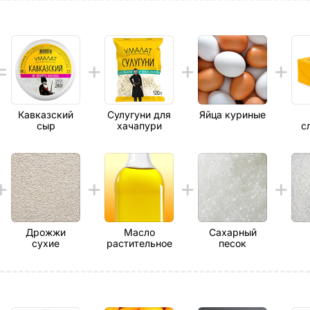
Кавказский
Сулугуни для
Яйца куриные
сыр
хачапури
с
Дрожжи
Масло
Сахарный
сухие
растительное
песок