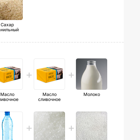
Сахар
анильный
Масло
Масло
Молоко
ливочное
сливочное