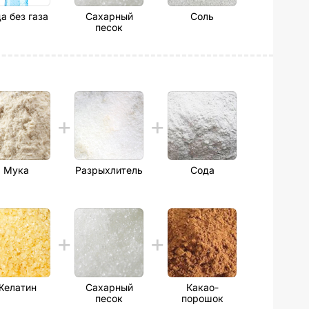
а без газа
Сахарный
Соль
песок
Мука
Разрыхлитель
Сода
Желатин
Сахарный
Какао-
песок
порошок