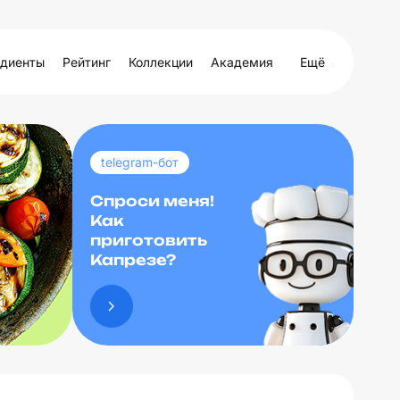
диенты
Рейтинг
Коллекции
Академия
Ещё
telegram-бот
Спроси меня!
Как
приготовить
Капрезе?