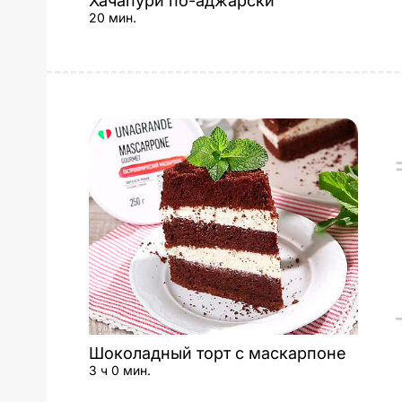
Хачапури по-аджарски
20 мин.
Шоколадный торт с маскарпоне
3 ч 0 мин.