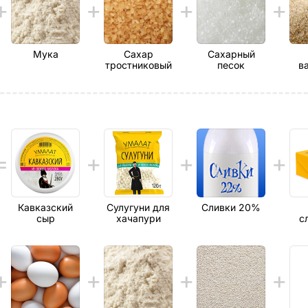
Мука
Сахар
Сахарный
тростниковый
песок
в
Кавказский
Сулугуни для
Сливки 20%
сыр
хачапури
с