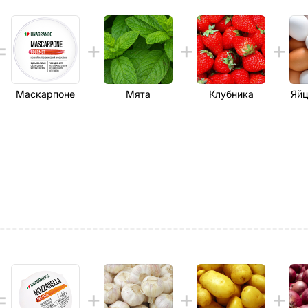
Маскарпоне
Мята
Клубника
Яйц