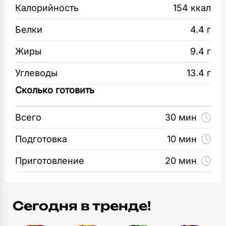
и тщательно вымешайте.
Калорийность
154 ккал
Миска
1
шт
Манго очистите и нарежьте слайсами.
Белки
4.4 г
Разделочная доска
Выпекайте блины на сильно разогретой сухой
Жиры
9.4 г
1
шт
сковороде.
Углеводы
13.4 г
Кухонные ножи
Соберите десерт — на одну сторону блинчика
Сколько готовить
1
шт
выложите сначала кремчиз, затем полосочку
манго и сверните рулетом.
Всего
30 мин
Лопатка кухонная
1
Подготовка
10 мин
шт
Приготовление
20 мин
Тарелка неглубокая
2
шт
Столовые приборы
Сегодня в тренде!
3
шт