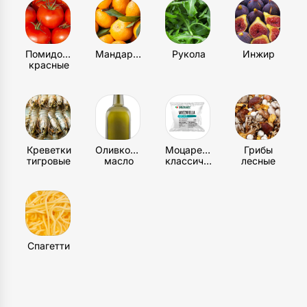
Помидоры
Мандарин
Рукола
Инжир
красные
Креветки
Оливковое
Моцарелла
Грибы
тигровые
масло
классическая
лесные
Спагетти