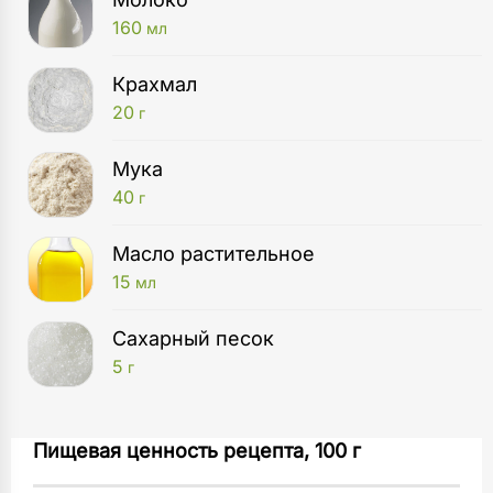
160
мл
Крахмал
20
г
Мука
40
г
Масло растительное
15
мл
Сахарный песок
5
г
Сковорода
Для теста смешайте молоко, яйца и сахар.
Пищевая ценность рецепта, 100 г
1
шт
Добавьте муку и крахмал. Влейте масло