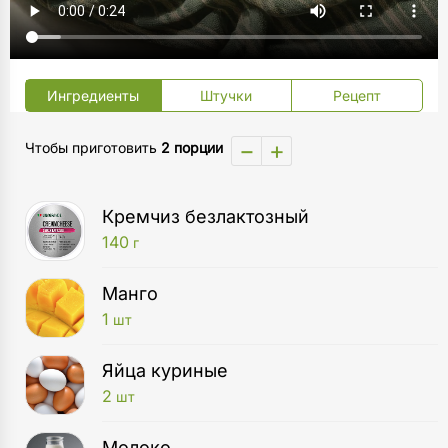
Ингредиенты
Штучки
Рецепт
−
+
Чтобы приготовить
2 порции
Кремчиз безлактозный
140
г
Манго
1
шт
Яйца куриные
2
шт
Молоко