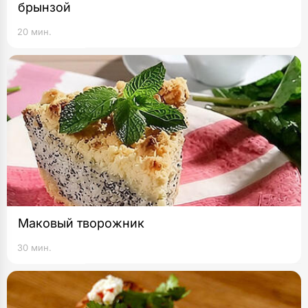
брынзой
20 мин.
Маковый творожник
30 мин.