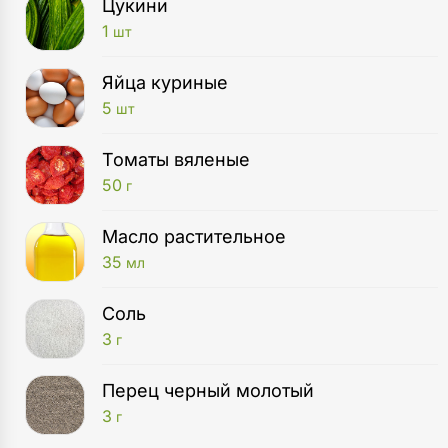
Цукини
1
шт
Яйца куриные
5
шт
Томаты вяленые
50
г
Масло растительное
35
мл
Соль
3
г
Перец черный молотый
3
г