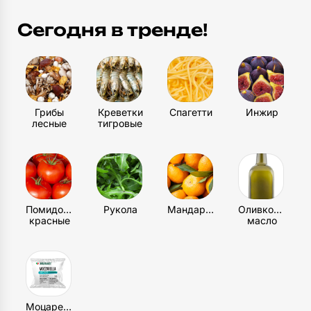
Тарелка неглубокая
Сегодня в тренде!
4
шт
Столовые приборы
4
шт
Грибы
Креветки
Спагетти
Инжир
лесные
тигровые
Помидоры
Рукола
Мандарин
Оливковое
красные
масло
Моцарелла