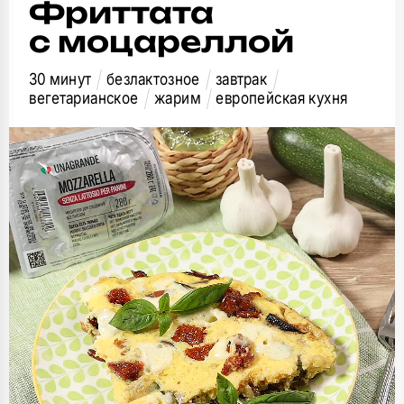
Фриттата
с моцареллой
30 минут
безлактозное
завтрак
вегетарианское
жарим
европейская кухня