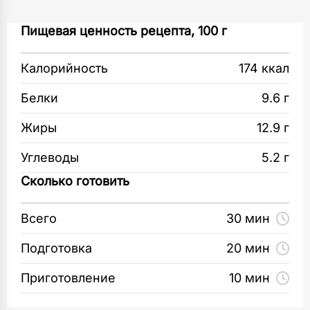
Сковорода
Моцареллу нарежьте кубиками. Вяленые
Пищевая ценность рецепта, 100 г
1
шт
томаты мелко нарежьте.
Калорийность
174 ккал
Разделочная доска
Яйца взбейте венчиком. Посолите
1
шт
и поперчите.
Белки
9.6 г
Кухонные ножи
Цукини нарежьте ломтиками, лук —
Жиры
12.9 г
1
шт
соломкой. Обжарьте подготовленные овощи
Углеводы
5.2 г
на растительном масле.
Миска
Сколько готовить
1
шт
Залейте яйцами, сверху распределите
моцареллу. Готовьте под крышкой на слабом
Всего
30 мин
Венчик
огне 10–15 минут.
1
Подготовка
20 мин
шт
Приготовление
10 мин
Лопатка кухонная
1
шт