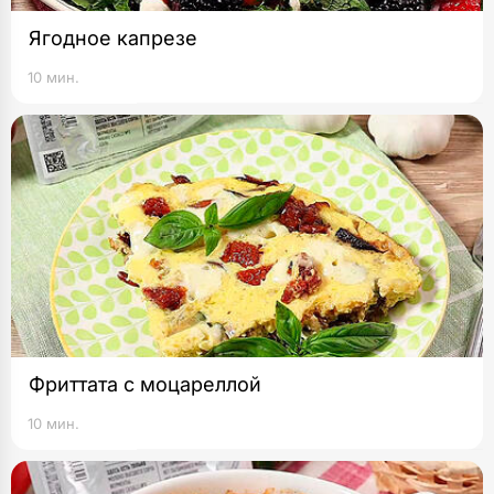
Ягодное капрезе
10 мин.
Фриттата с моцареллой
10 мин.