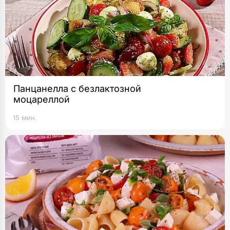
Панцанелла с безлактозной
моцареллой
15 мин.