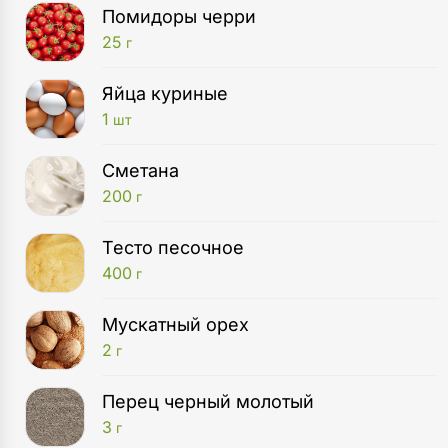
Помидоры черри
25
г
Яйца куриные
1
шт
Сметана
200
г
Тесто песочное
400
г
Мускатный орех
2
г
Перец черный молотый
3
г