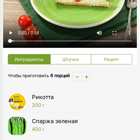
Ингредиенты
Штучки
Рецепт
−
+
Чтобы приготовить
6 порций
Рикотта
200
г
Спаржа зеленая
400
г