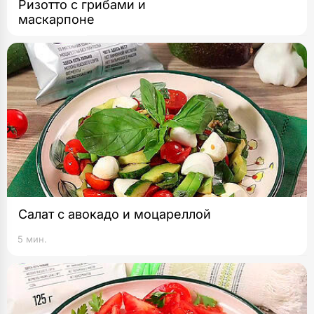
Ризотто с грибами и
маскарпоне
Салат с авокадо и моцареллой
5 мин.