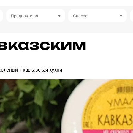
Предпочтение
Способ
авказским
соленый
кавказская кухня