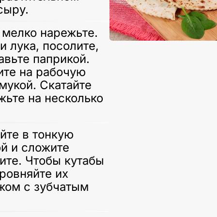
сыру.
 мелко нарежьте.
 лука, посолите,
авьте паприкой.
ите на рабочую
мукой. Скатайте
ежьте на несколько
йте в тонкую
ой и сложите
ите. Чтобы кутабы
ровняйте их
жом с зубчатым