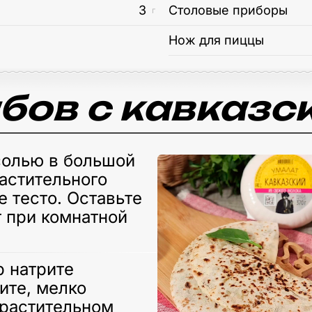
3
Столовые приборы
г
Нож для пиццы
бов с кавказ
солью в большой
растительного
 тесто. Оставьте
т при комнатной
р натрите
ите, мелко
 растительном