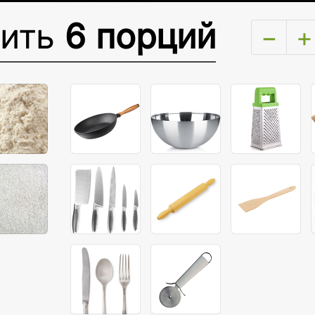
вить
6 порций
−
+