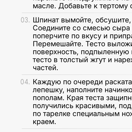
масле. Добавьте к тертому 
Шпинат вымойте, обсушите,
Соедините со смесью сыра и
поперчите по вкусу и припр
Перемешайте. Тесто вылож
поверхность, подпыленную 
тесто в толстый жгут и нар
частей.
Каждую по очереди раската
лепешку, наполните начинк
пополам. Края теста защипн
получились красивыми, под
по тарелке специальным но
краем.