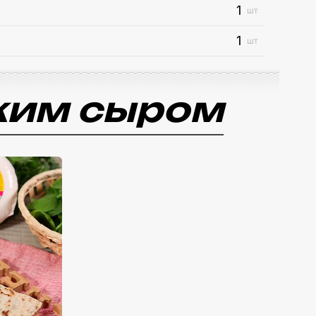
1
шт
1
шт
ским сыром