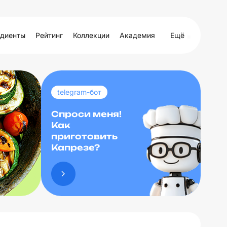
диенты
Рейтинг
Коллекции
Академия
Ещё
telegram-бот
Спроси меня!
Как
приготовить
Капрезе?