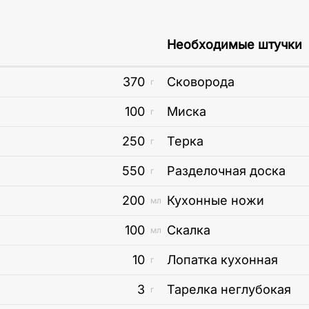
Необходимые штучки
370
Сковорода
г
100
Миска
г
250
Терка
г
550
Разделочная доска
г
200
Кухонные ножи
мл
100
Скалка
мл
10
Лопатка кухонная
г
3
Тарелка неглубокая
г