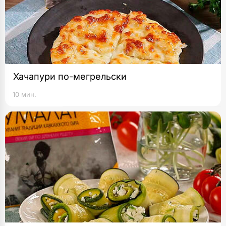
Хачапури по-мегрельски
10 мин.