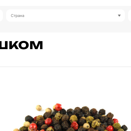
Страна
шком