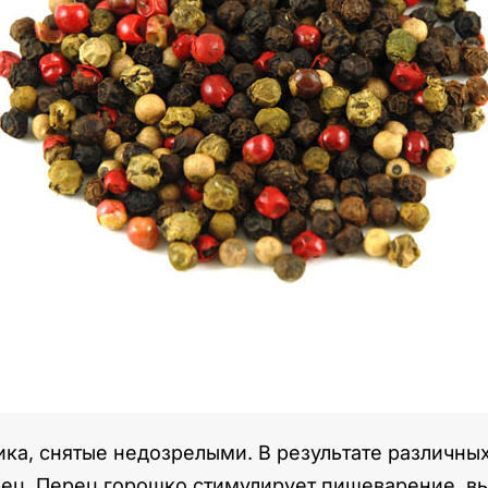
а, снятые недозрелыми. В результате различных
рец. Перец горошко стимулирует пищеварение, в