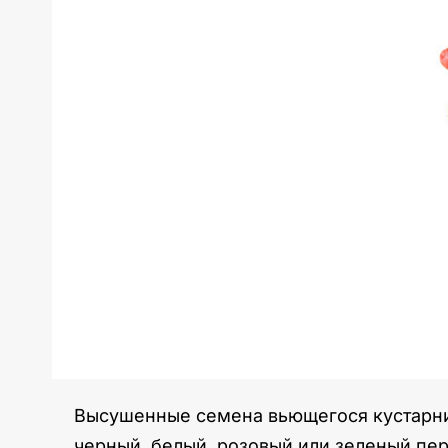
Высушенные семена вьющегося кустарник
черный, белый, розовый или зеленый пе