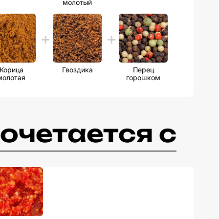
молотый
Корица
Гвоздика
Перец
молотая
горошком
очетается с