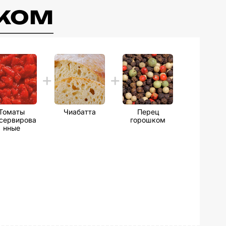
шком
Томаты
Чиабатта
Перец
сервирова
горошком
нные