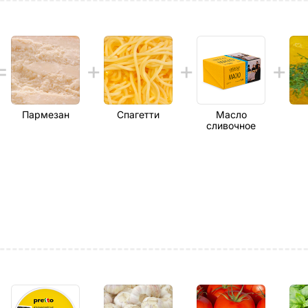
Пармезан
Спагетти
Масло
сливочное