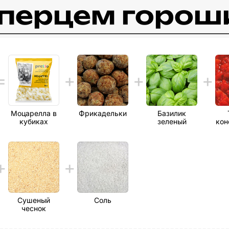
c перцем горо
Моцарелла в
Фрикадельки
Базилик
кубиках
зеленый
кон
Сушеный
Соль
чеснок