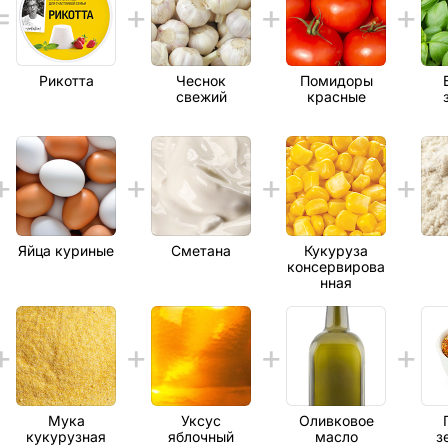
Рикотта
Чеснок
Помидоры
свежий
красные
Яйца куриные
Сметана
Кукуруза
консервирова
нная
Мука
Уксус
Оливковое
кукурузная
яблочный
масло
з