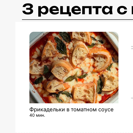
3 рецепта 
Фрикадельки в томатном соусе
40 мин.