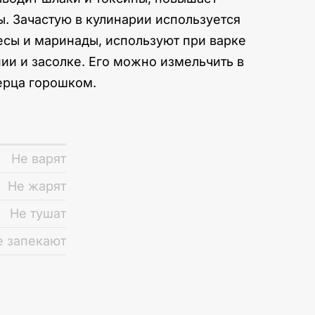
. Зачастую в кулинарии используется
тесы и маринады, используют при варке
ии и засолке. Его можно измельчить в
ерца горошком.
Не варят
Не жарят
Не тушат
е запекают