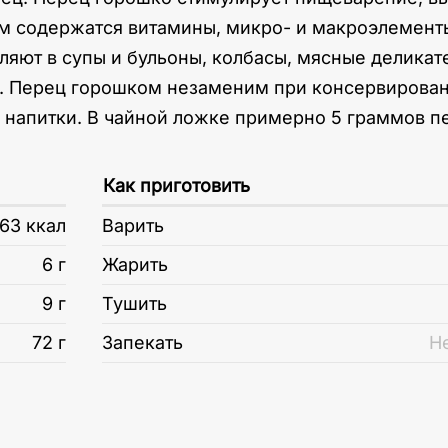
ем содержатся витамины, микро- и макроэлементы
вляют в супы и бульоны, колбасы, мясные делика
о. Перец горошком незаменим при консервирован
е напитки. В чайной ложке примерно 5 граммов п
Как приготовить
63 ккал
Варить
6 г
Жарить
9 г
Тушить
72 г
Запекать
Н