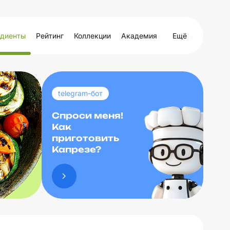
диенты
Рейтинг
Коллекции
Академия
Ещё
telegram-бот
Спроси меня!
Как
приготовить
Капрезе?