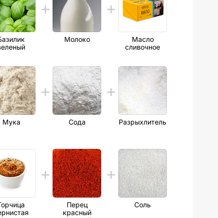
Базилик
Молоко
Масло
зеленый
сливочное
Мука
Сода
Разрыхлитель
Горчица
Перец
Соль
ернистая
красный