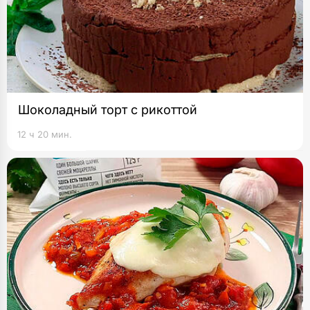
Возьмите крем-основу с маскарпоне Pretto,
отложите 5–6 ложек для смазывания рулета.
Оставшуюся массу немного взбейте венчиком
и ровным слоем распределите по периметру
получившегося бисквита, оставив не
смазанным один край на 2 см.
Шоколадный торт с рикоттой
Выложите нарезанную клубнику на бисквит,
12 ч 20 мин.
смазанный кремом-основой с маскарпоне,
и сверните в рулет при помощи пергамента.
Заверните в пергамент рулет и уберите
в холодильник на 2 часа.
Взбейте в блендере все обрезки и крошки от
бисквита. Готовый рулет смажьте оставшимся
кремом-основой, посыпьте крошками
и украсьте клубникой.