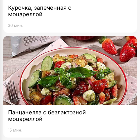
Курочка, запеченная с
моцареллой
30 мин.
Панцанелла с безлактозной
моцареллой
15 мин.