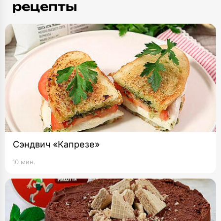
в разогретую духовку и выпекайте
рецепты
до румяности 25 минут. Духовку не
открывайте, пока бисквит выпекается.
Выньте бисквит из духовки, переверните его
на поверхность, застеленную пергаментом,
и дайте немного остыть. При помощи ножа
сделайте прямоугольник, отрезав неровные
края. Остатки не выбрасывайте — они
пригодятся для обсыпки. С внутренней
стороны рулета можно сделать неглубокие,
Сэндвич «Капрезе»
по 2 мм, надрезы, чтобы рулет хорошо
свернулся.
10 мин.
Нарежьте часть ягод клубники, оставив
несколько штук для украшения.