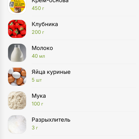
Крем-основа
450
г
Клубника
200
г
Молоко
40
мл
Яйца куриные
5
шт
Мука
100
г
Разрыхлитель
3
г