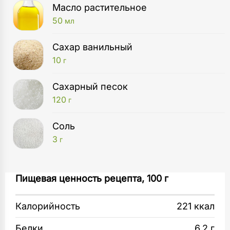
Масло растительное
50
мл
Сахар ванильный
10
г
Сахарный песок
120
г
Соль
3
г
Духовой шкаф
Разогрейте духовку до 170 °С.
Пищевая ценность рецепта, 100 г
1
шт
Используйте яйца комнатной температуры, не
Калорийность
221 ккал
Миксер
из холодильника. Аккуратно отделите белки
1
шт
от желтков, оставьте в разных мисках
Белки
6.2 г