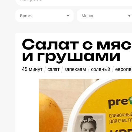
Время
Меню
Салат с мя
и грушами
45 минут
салат
запекаем
соленый
европе