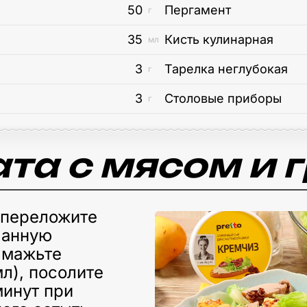
50
Пергамент
г
35
Кисть кулинарная
мл
3
Тарелка неглубокая
г
3
Столовые приборы
г
та с мясом и
 переложите
ланную
Смажьте
л), посолите
минут при