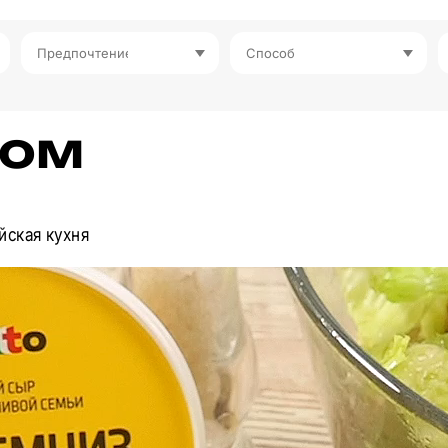
Предпочтение
Способ
сом
йская кухня