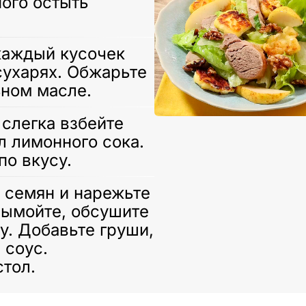
ого остыть
каждый кусочек
сухарях. Обжарьте
ьном масле.
слегка взбейте
л лимонного сока.
по вкусу.
 семян и нарежьте
вымойте, обсушите
у. Добавьте груши,
 соус.
стол.