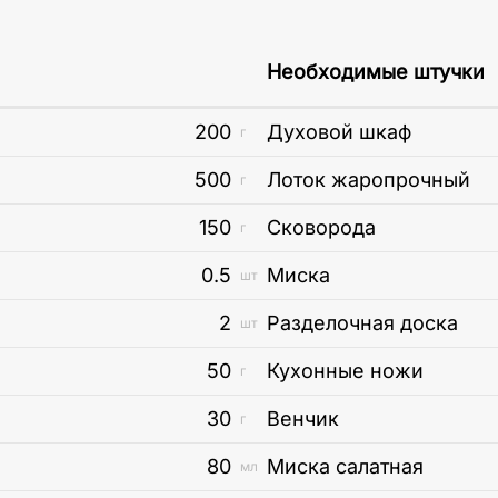
Необходимые штучки
200
Духовой шкаф
г
500
Лоток жаропрочный
г
150
Сковорода
г
0.5
Миска
шт
2
Разделочная доска
шт
50
Кухонные ножи
г
30
Венчик
г
80
Миска салатная
мл