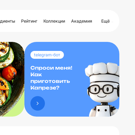
диенты
Рейтинг
Коллекции
Академия
Ещё
telegram-бот
Спроси меня!
Как
приготовить
Капрезе?