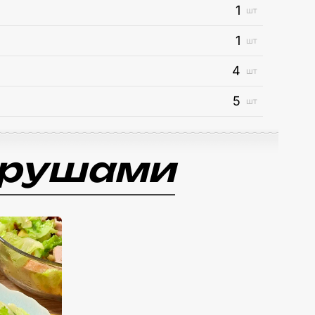
1
шт
1
шт
4
шт
5
шт
 грушами