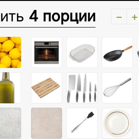
вить
4 порции
−
+