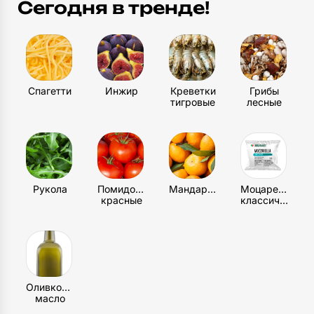
Пленка пищевая
Сегодня в тренде!
1
шт
Пергамент
1
шт
Спагетти
Инжир
Креветки
Грибы
тигровые
лесные
Тарелка неглубокая
1
шт
Столовые приборы
1
шт
Рукола
Помидоры
Мандарин
Моцарелла
красные
классическая
Оливковое
масло