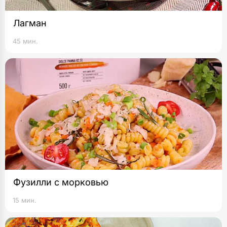
Лагман
45 мин.
Фузилли с морковью
15 мин.