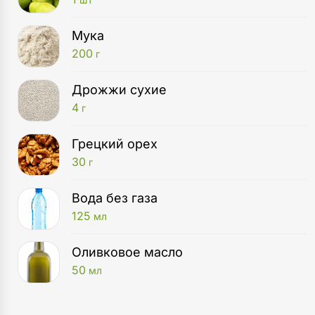
Мука
200
г
Дрожжи сухие
4
г
Грецкий орех
30
г
Вода без газа
125
мл
Оливковое масло
50
мл
Духовой шкаф
Приготовьте тесто пиццы. Для этого просейте