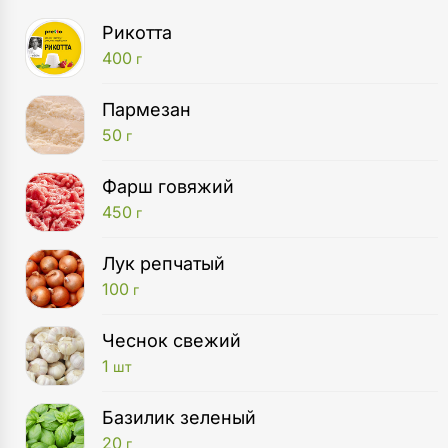
Рикотта
400
г
Пармезан
50
г
Фарш говяжий
450
г
Лук репчатый
100
г
Чеснок свежий
1
шт
Базилик зеленый
20
г