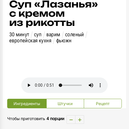
Суп «Лазанья»
с кремом
из рикотты
30 минут
суп
варим
соленый
европейская кухня
фьюжн
Ингредиенты
Штучки
Рецепт
−
+
Чтобы приготовить
4 порции