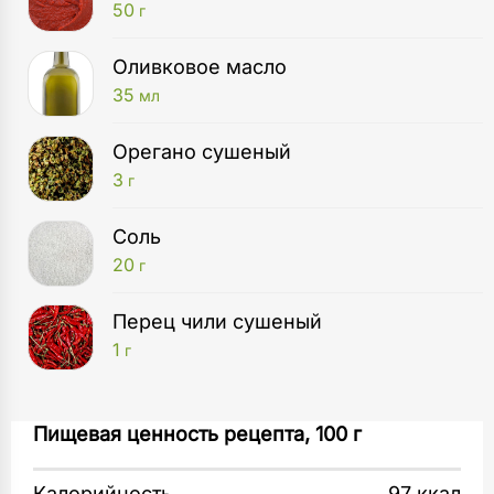
50
г
Оливковое масло
35
мл
Орегано сушеный
3
г
Соль
20
г
Перец чили сушеный
1
г
Кастрюля
В большой кастрюле разогрейте масло
Пищевая ценность рецепта, 100 г
1
шт
и обжарьте фарш до румяности, разбивая его
лопаткой.
Калорийность
97 ккал