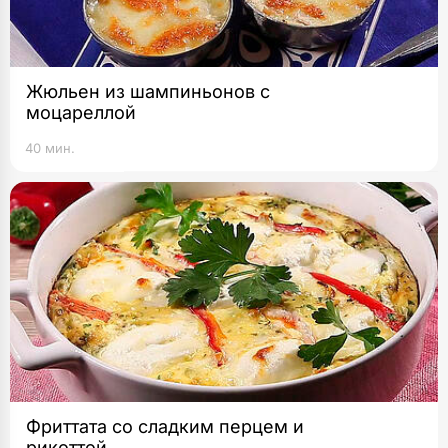
Жюльен из шампиньонов с
моцареллой
40 мин.
Фриттата со сладким перцем и
рикоттой