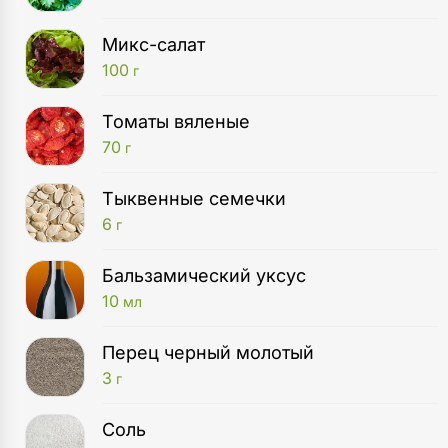
Микс-салат
100
г
Томаты вяленые
70
г
Тыквенные семечки
6
г
Бальзамический уксус
10
мл
Перец черный молотый
3
г
Соль