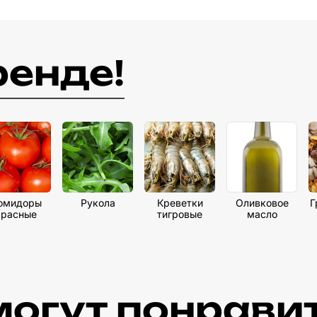
ренде!
омидоры
Рукола
Креветки
Оливковое
Г
красные
тигровые
масло
могут понравит