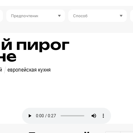
Предпочтение
Способ
й пирог
не
й
европейская кухня