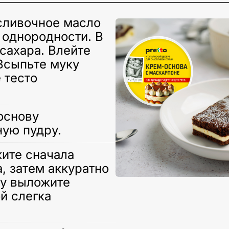
 сливочное масло
 однородности. В
 сахара. Влейте
Всыпьте муку
 тесто
основу
ную пудру.
ите сначала
, затем аккуратно
ху выложите
й слегка