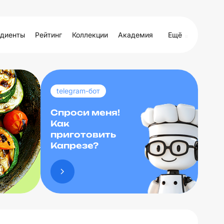
диенты
Рейтинг
Коллекции
Академия
Ещё
telegram-бот
Спроси меня!
Как
приготовить
Капрезе?