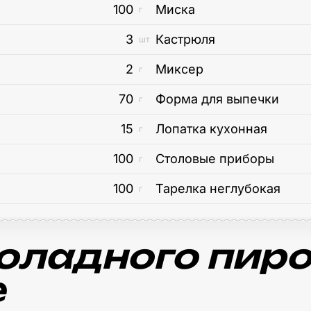
100
Миска
г
3
Кастрюля
шт
2
Миксер
г
70
Форма для выпечки
г
15
Лопатка кухонная
г
100
Столовые приборы
г
100
Тарелка неглубокая
г
ладного пиро
е