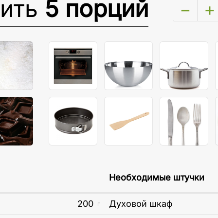
вить
5 порций
−
+
Необходимые штучки
200
Духовой шкаф
г