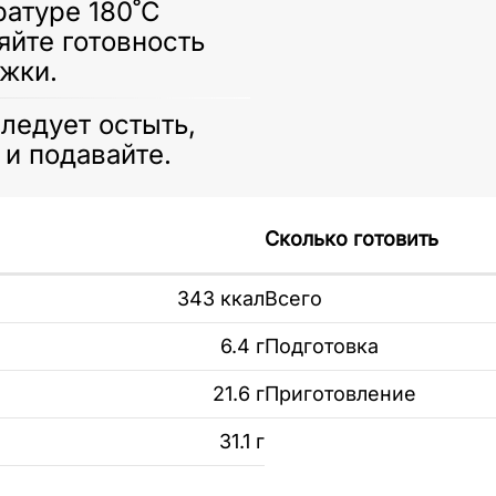
ратуре 180˚C
яйте готовность
жки.
следует остыть,
и подавайте.
Сколько готовить
343 ккал
Всего
6.4 г
Подготовка
21.6 г
Приготовление
31.1 г