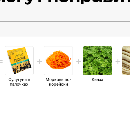
Сулугуни в
Морковь по-
Кинза
палочках
корейски