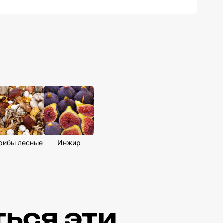
рибы лесные
Инжир
ься эти