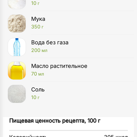
10
г
Мука
350
г
Вода без газа
200
мл
Масло растительное
70
мл
Соль
10
г
Сковорода
Муку смешайте в миске с разрыхлителем
Пищевая ценность рецепта, 100 г
1
шт
и солью. Влейте воду и тщательно
перемешайте. Добавьте 20 мл растительного