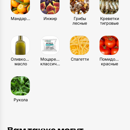
Мандарин
Инжир
Грибы
Креветки
лесные
тигровые
Оливковое
Моцарелла
Спагетти
Помидоры
масло
классическая
красные
Рукола