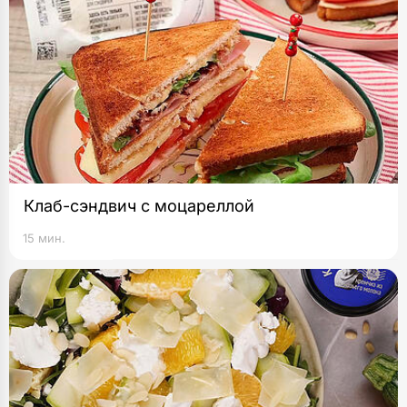
Клаб-сэндвич с моцареллой
15 мин.