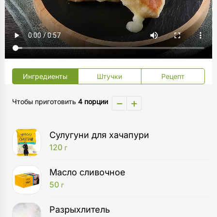
Ингредиенты
Штучки
Рецепт
−
+
Чтобы приготовить
4 порции
Сулугуни для хачапури
120
г
Масло сливочное
50
г
Разрыхлитель