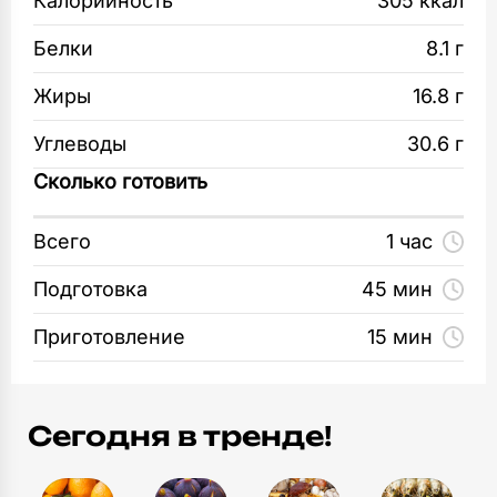
Калорийность
305 ккал
Миска
масла. Вымесите тесто и оставьте под
1
шт
полотенцем на 15 минут.
Белки
8.1 г
Скалка
Жиры
16.8 г
Тесто сформуйте в шар на столе,
1
шт
подпыленном мукой. Разделите на 8 частей.
Углеводы
30.6 г
Каждую раскатайте в тонкий пласт. Смажьте
Лопатка кухонная
Сколько готовить
растопленным маслом, края подверните
1
шт
вовнутрь.
Всего
1 час
Столовые приборы
В середину выложите немного сулугуни
1
Подготовка
45 мин
шт
и заверните начинку в «конвертик». Таким же
образом приготовьте оставшиеся пирожки.
Приготовление
15 мин
Тарелка неглубокая
1
шт
Обжарьте до румяной корочки с обеих
сторон на растительном масле.
Сегодня в тренде!