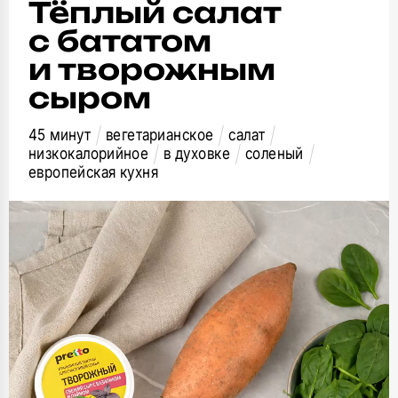
Тёплый салат
с бататом
и творожным
сыром
45 минут
вегетарианское
салат
низкокалорийное
в духовке
соленый
европейская кухня