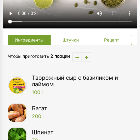
Ингредиенты
Штучки
Рецепт
−
+
Чтобы приготовить
2 порции
Творожный сыр с базиликом и
лаймом
100
г
Батат
200
г
Шпинат