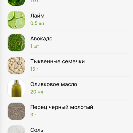
70
г
Лайм
0.5
шт
Авокадо
1
шт
Тыквенные семечки
15
г
Оливковое масло
20
мл
Перец черный молотый
3
г
Соль