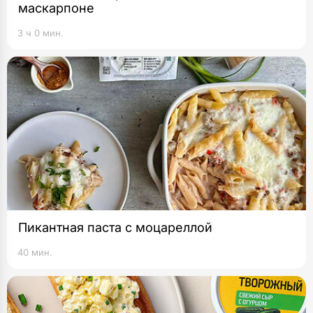
маскарпоне
3 ч 0 мин.
Пикантная паста с моцареллой
40 мин.