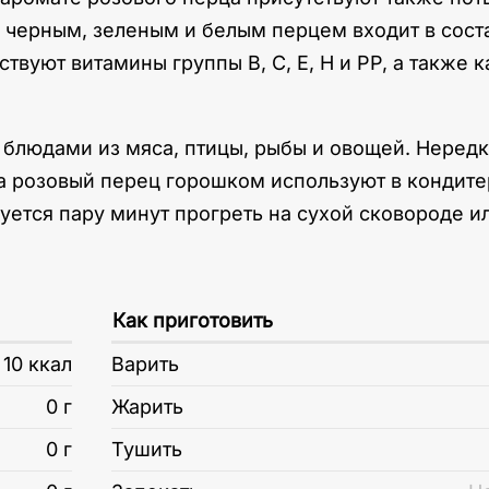
 с черным, зеленым и белым перцем входит в сос
твуют витамины группы В, С, Е, Н и РР, а также к
 блюдами из мяса, птицы, рыбы и овощей. Нередк
 розовый перец горошком используют в кондитер
ся пару минут прогреть на сухой сковороде или
Как приготовить
10 ккал
Варить
0 г
Жарить
0 г
Тушить