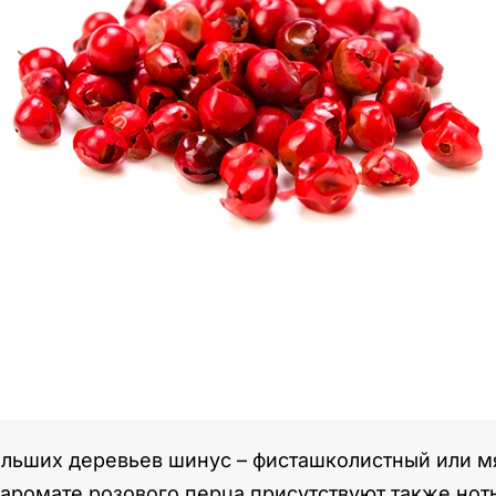
ьших деревьев шинус – фисташколистный или мяг
В аромате розового перца присутствуют также нот