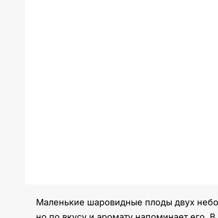
Маленькие шаровидные плоды двух небол
но по вкусу и аромату напоминает его. 