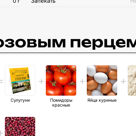
0 г
Запекать
Н
розовым перце
Сулугуни
Помидоры
Яйца куриные
красные