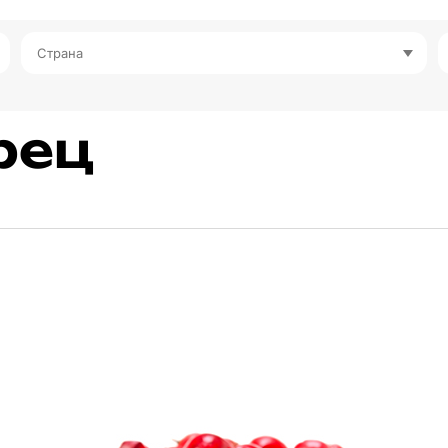
Страна
рец