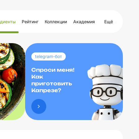
диенты
Рейтинг
Коллекции
Академия
Ещё
telegram-бот
Спроси меня!
Как
приготовить
Капрезе?