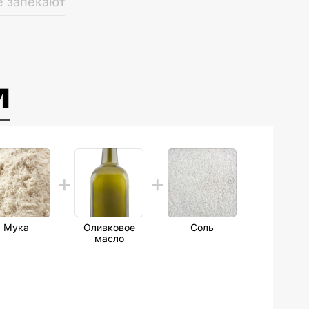
е запекают
м
Мука
Оливковое
Соль
масло