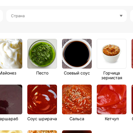
Страна
Майонез
Песто
Соевый соус
Горчица
зернистая
аршараб
Соус шрирача
Сальса
Кетчуп