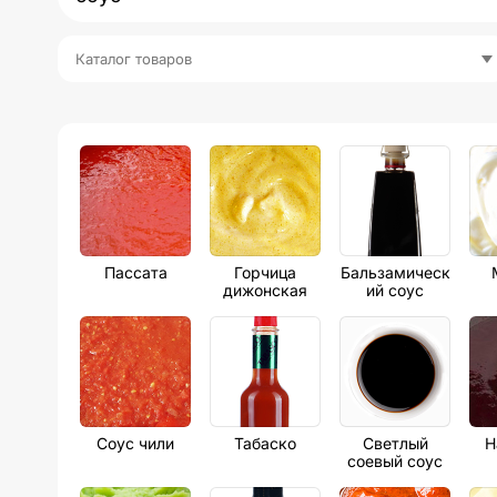
Каталог товаров
Пассата
Горчица
Бальзамическ
дижонская
ий соус
Соус чили
Табаско
Светлый
Н
соевый соус