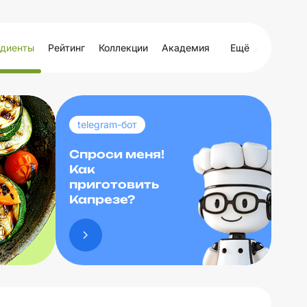
диенты
Рейтинг
Коллекции
Академия
Ещё
telegram-бот
Спроси меня!
Как
приготовить
Капрезе?