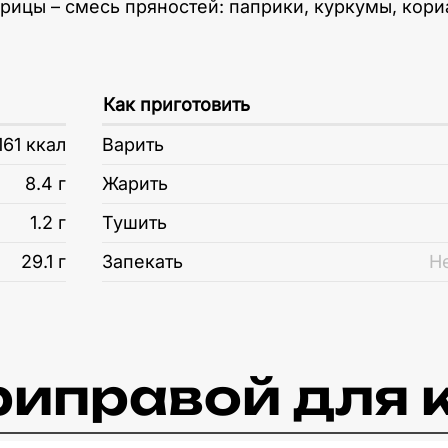
рицы – смесь пряностей: паприки, куркумы, кори
Как приготовить
161 ккал
Варить
8.4 г
Жарить
1.2 г
Тушить
29.1 г
Запекать
Н
приправой для