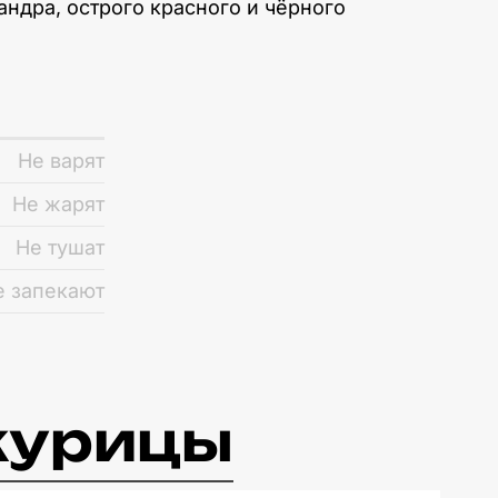
андра, острого красного и чёрного
Не варят
Не жарят
Не тушат
е запекают
 курицы