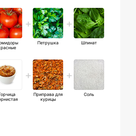
омидоры
Петрушка
Шпинат
красные
Горчица
Приправа для
Соль
ернистая
курицы