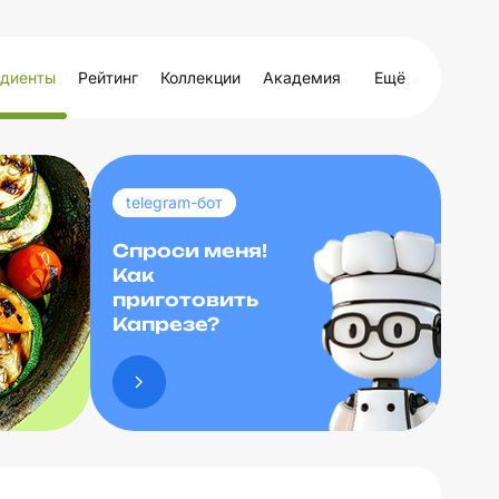
диенты
Рейтинг
Коллекции
Академия
Ещё
telegram-бот
Спроси меня!
Как
приготовить
Капрезе?