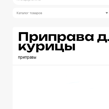
Каталог товаров
Приправа д
курицы
приправы