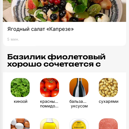
Ягодный салат «Капрезе»
5 мин.
Базилик фиолетовый
хорошо сочетается с
кинзой
красными
бальзамическим
сухарями
помидорами
уксусом