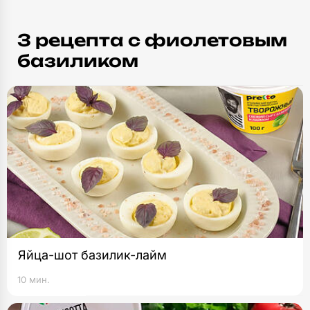
3 рецепта c фиолетовым
базиликом
Яйца-шот базилик-лайм
10 мин.