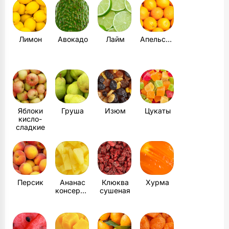
Лимон
Авокадо
Лайм
Апельсины
Яблоки
Груша
Изюм
Цукаты
кисло-
сладкие
Персик
Ананас
Клюква
Хурма
консервированный
сушеная