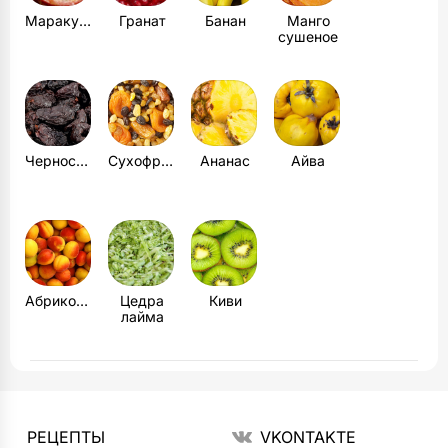
Маракуйя
Гранат
Банан
Манго
сушеное
Чернослив
Сухофрукты
Ананас
Айва
Абрикосы
Цедра
Киви
лайма
РЕЦЕПТЫ
VKONTAKTE