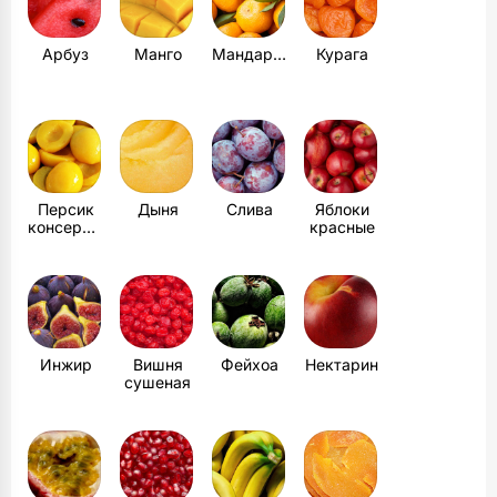
Арбуз
Манго
Мандарин
Курага
Персик
Дыня
Слива
Яблоки
консервированный
красные
Инжир
Вишня
Фейхоа
Нектарин
сушеная