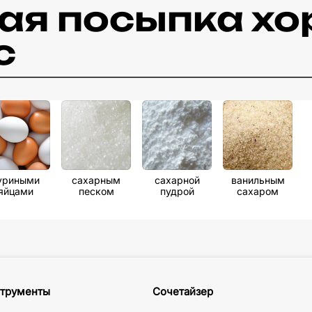
ая посыпка х
с
уриными
сахарным
сахарной
ванильным
яйцами
песком
пудрой
сахаром
трументы
Сочетайзер