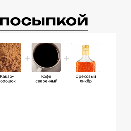
 посыпкой
Какао-
Кофе
Ореховый
порошок
сваренный
ликёр