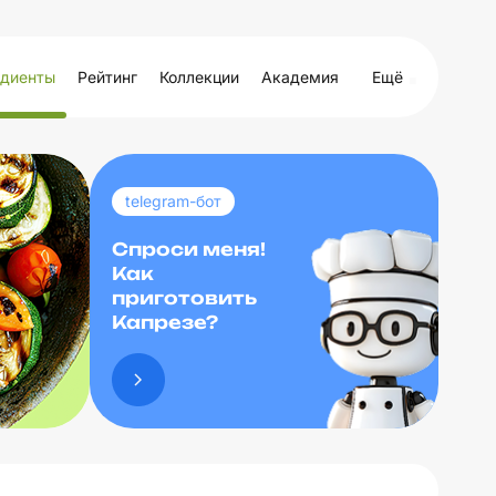
диенты
Рейтинг
Коллекции
Академия
Ещё
telegram-бот
Спроси меня!
Как
приготовить
Капрезе?