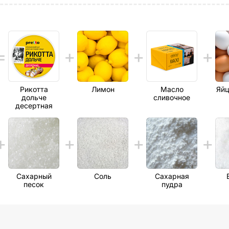
Рикотта
Лимон
Масло
Яйц
дольче
сливочное
десертная
Сахарный
Соль
Сахарная
песок
пудра