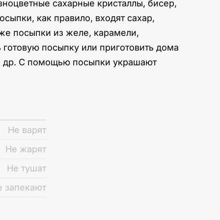
зноцветные сахарные кристаллы, бисер,
осыпки, как правило, входят сахар,
же посыпки из желе, карамели,
ь готовую посыпку или приготовить дома
 и др. С помощью посыпки украшают
Не варят
Не жарят
Не тушат
е запекают