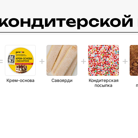
c кондитерской
Крем-основа
Савоярди
Кондитерская
посыпка