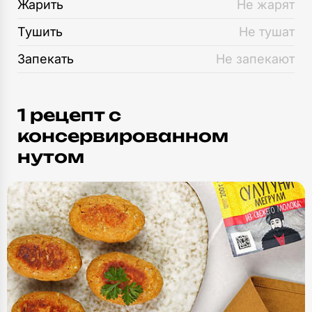
Жарить
Не жарят
Тушить
Не тушат
Запекать
Не запекают
1 рецепт c
консервированном
нутом