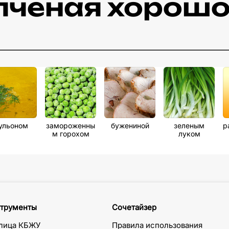
пченая хорошо
ульоном
замороженны
бужениной
зеленым
р
м горохом
луком
трументы
Сочетайзер
лица КБЖУ
Правила использования