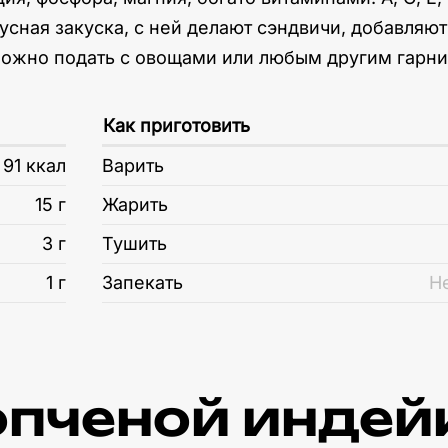
сная закуска, с ней делают сэндвичи, добавляют
можно подать с овощами или любым другим гарн
Как приготовить
91 ккал
Варить
15 г
Жарить
3 г
Тушить
1 г
Запекать
Н
копченой индей