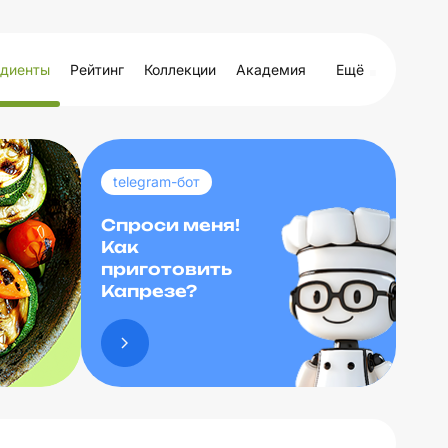
диенты
Рейтинг
Коллекции
Академия
Ещё
telegram-бот
Спроси меня!
Как
приготовить
Капрезе?