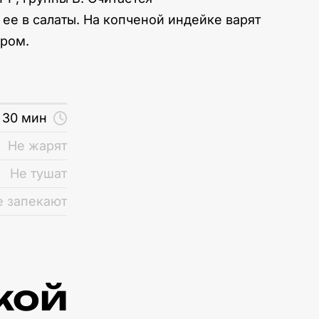
 ее в салаты. На копченой индейке варят
иром.
30 мин
Не жарят
Не тушат
е запекают
кой