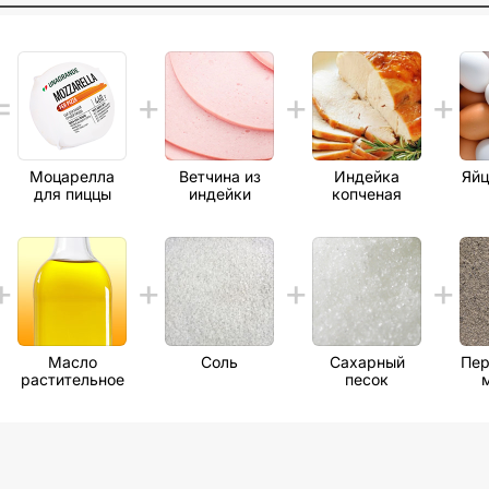
Моцарелла
Ветчина из
Индейка
Яйц
для пиццы
индейки
копченая
Масло
Соль
Сахарный
Пер
растительное
песок