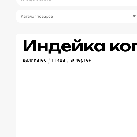
Каталог товаров
Индейка ко
деликатес
птица
аллерген