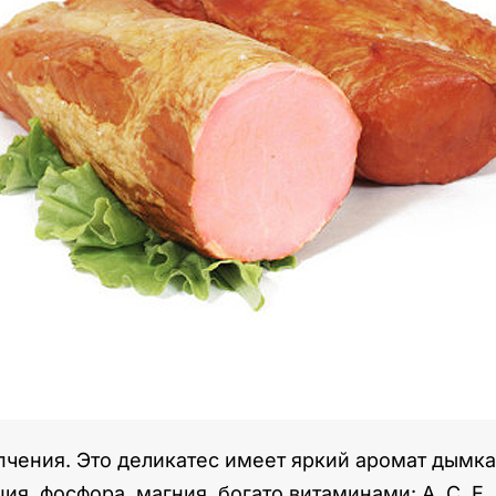
чения. Это деликатес имеет яркий аромат дымка
я, фосфора, магния, богато витаминами: А, С, Е, 