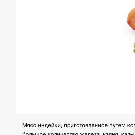
Мясо индейки, приготовленное путем коп
большое количество железа, калия, кальци