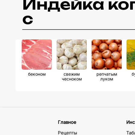
Индейка ко
с
беконом
свежим
репчатым
б
чесноком
луком
Главное
Инс
Рецепты
Таб