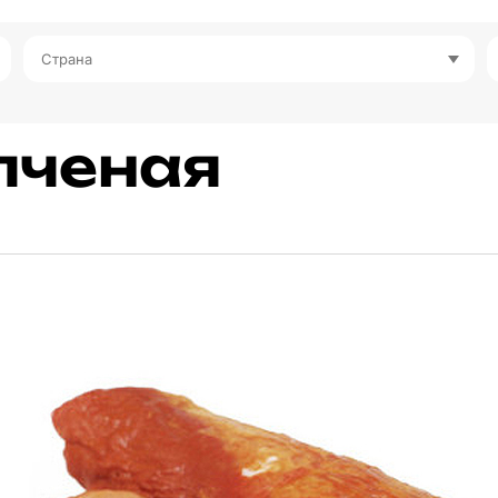
Страна
пченая