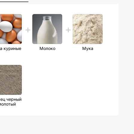
а куриные
Молоко
Мука
ец черный
молотый