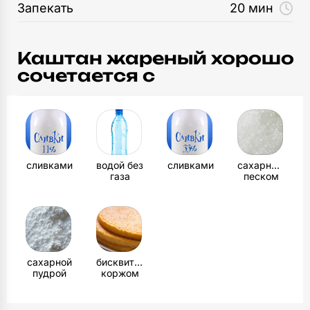
Запекать
20 мин
Каштан жареный хорошо
сочетается с
сливками
водой без
сливками
сахарным
газа
песком
сахарной
бисквитным
пудрой
коржом